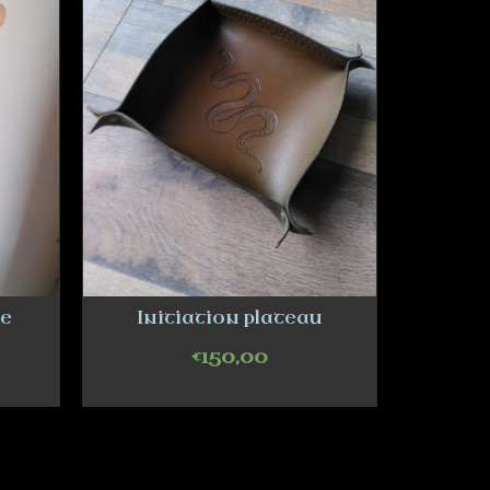
re
Initiation plateau
€
150,00
ADD TO CART