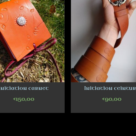
Initiation carnet
Initiation ceintu
€
150,00
€
90,00
ADD TO CART
ADD TO CART