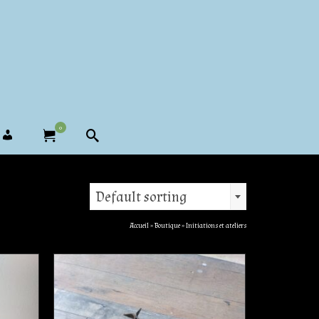
0
Default sorting
Accueil
»
Boutique
»
Initiations et ateliers