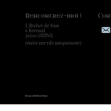
Rencontrez-moi !
Con
L’Atelier de Sam
6 Keroual
56520 GUIDEL
(visite sur rdv uniquement)
© 2026 L'Atelier de Sam