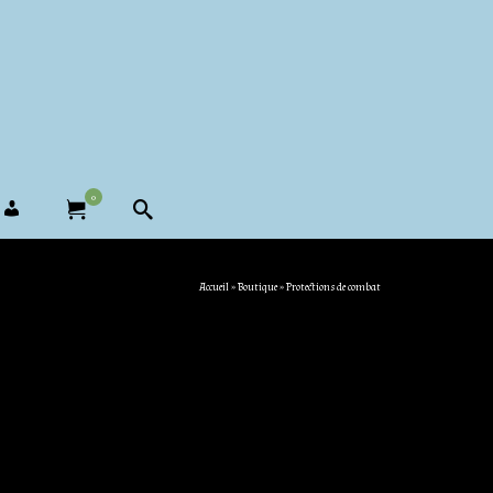
0
Accueil
»
Boutique
»
Protections de combat