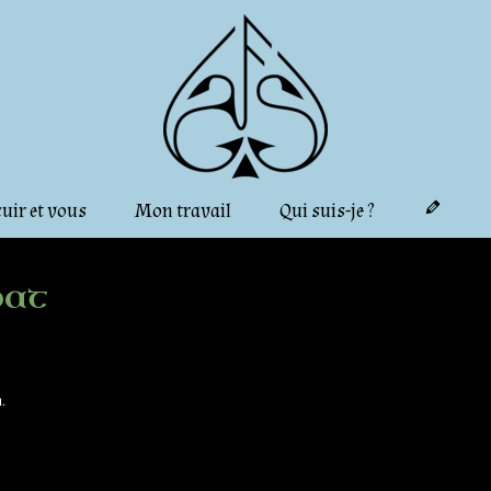
cuir et vous
Mon travail
Qui suis-je ?
bat
.