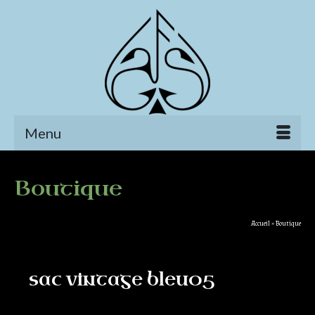
Menu
Boutique
Accueil
»
Boutique
sac vintage bleu05