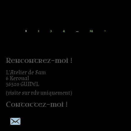
1
2
3
4
…
14
»
Rencontrez-moi !
L’Atelier de Sam
6 Keroual
56520 GUIDEL
(visite sur rdv uniquement)
Contactez-moi !