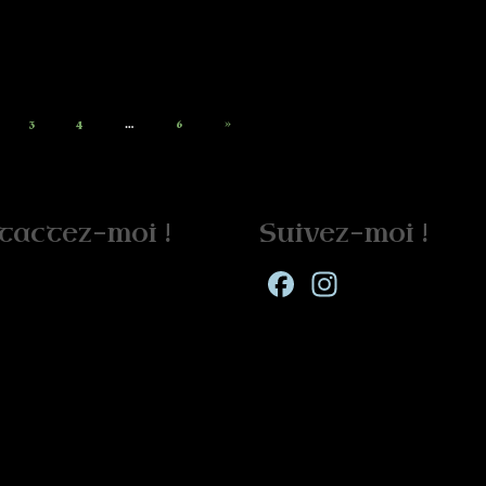
3
4
…
6
»
tactez-moi !
Suivez-moi !
Facebook
Instagra