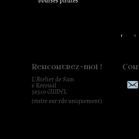
bourses pirates
1
2
Rencontrez-moi !
Con
L’Atelier de Sam
6 Keroual
56520 GUIDEL
(visite sur rdv uniquement)