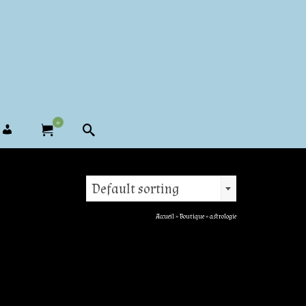
0
Default sorting
Accueil
»
Boutique
»
astrologie