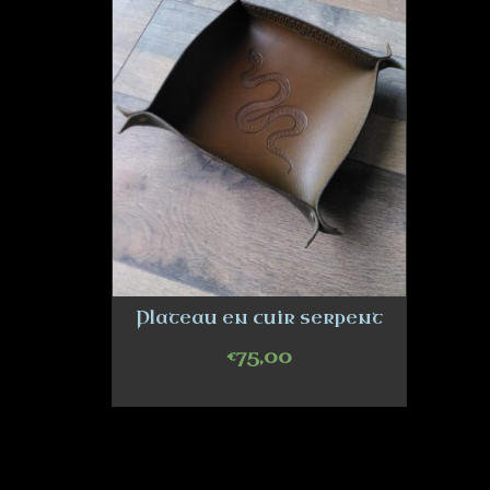
Plateau en cuir serpent
€
75,00
ADD TO CART