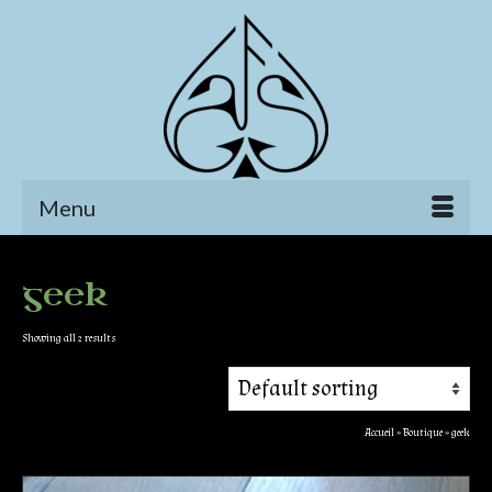
Menu
geek
Showing all 2 results
Accueil
»
Boutique
»
geek