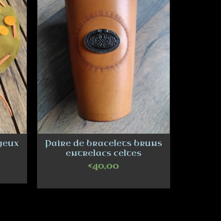
 jeux
Paire de bracelets bruns
entrelacs celtes
€
40,00
ADD TO CART