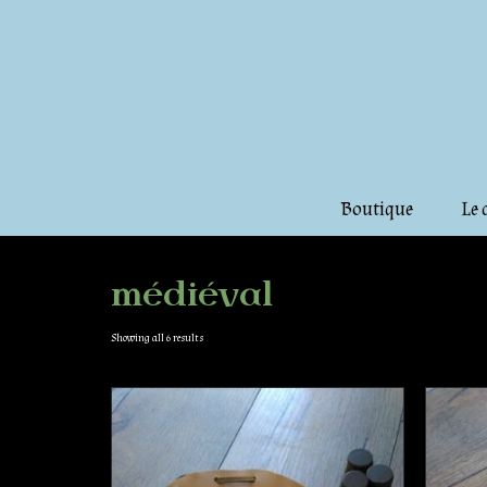
Boutique
Le 
médiéval
Showing all 6 results