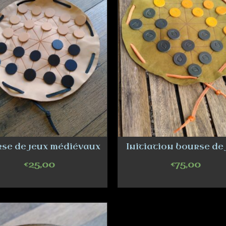
se de jeux médiévaux
Initiation bourse de
€
25,00
€
75,00
ADD TO CART
ADD TO CART