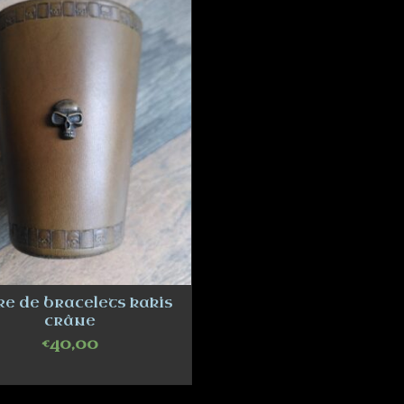
re de bracelets kakis
crâne
€
40,00
ADD TO CART