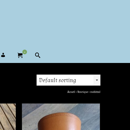
0
Default sorting
Accueil
»
Boutique
»
médiéval