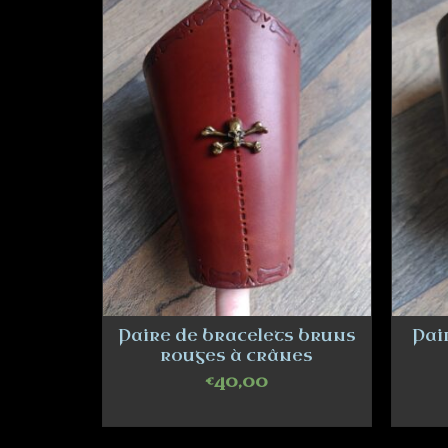
Paire de bracelets bruns
Pai
rouges à crânes
€
40,00
ADD TO CART