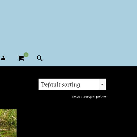
0
Default sorting
Accueil
»
Boutique
»
pochette