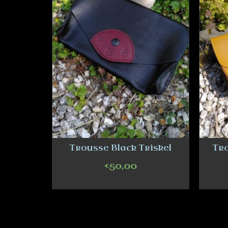
Trousse Black Triskel
Tr
€
50,00
ADD TO CART