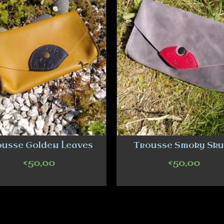
ousse Golden Leaves
Trousse Smoky Sku
€
50,00
€
50,00
ADD TO CART
ADD TO CART