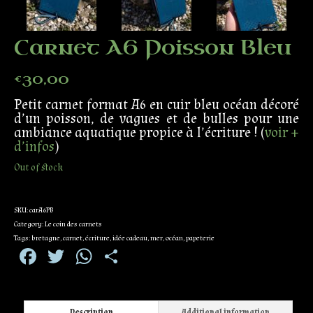
Carnet A6 Poisson Bleu
€
30,00
Petit carnet format A6 en cuir bleu océan décoré
d’un poisson, de vagues et de bulles pour une
ambiance aquatique propice à l’écriture ! (
voir +
d’infos
)
Out of stock
SKU:
carA6PB
Category:
Le coin des carnets
Tags:
bretagne
,
carnet
,
écriture
,
idée cadeau
,
mer
,
océan
,
papeterie
Facebook
Twitter
WhatsApp
Partager
Description
Additional information