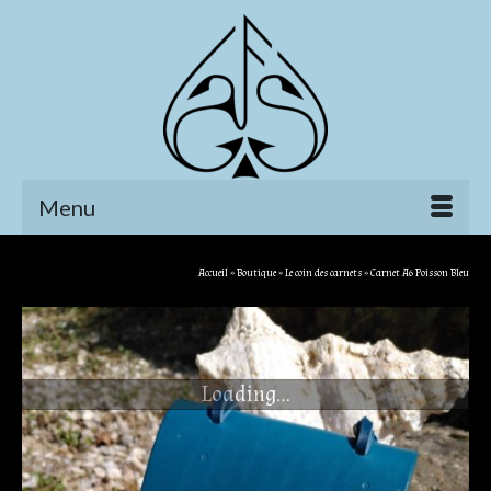
Menu
Accueil
»
Boutique
»
Le coin des carnets
»
Carnet A6 Poisson Bleu
Loading...