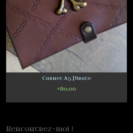
Carnet A5 Pirate
€
80,00
ADD TO CART
Rencontrez-moi !