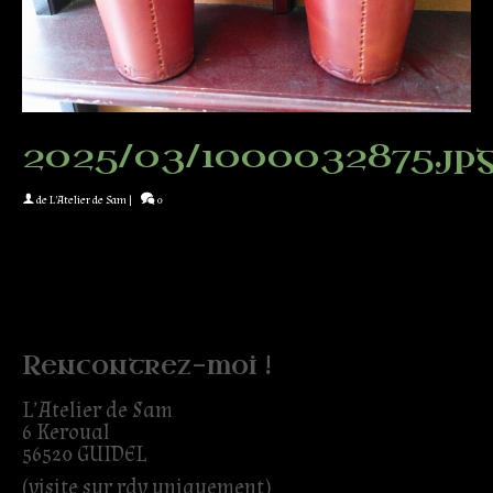
2025/03/1000032875.jp
de
L'Atelier de Sam
|
0
Rencontrez-moi !
L’Atelier de Sam
6 Keroual
56520 GUIDEL
(visite sur rdv uniquement)