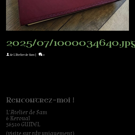
2025/07/1000034640.jp
de
L'Atelier de Sam
|
0
Rencontrez-moi !
L’Atelier de Sam
6 Keroual
56520 GUIDEL
(visite sur rdv uniquement)