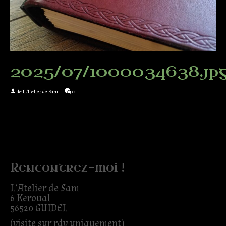
2025/07/1000034638.jp
de
L'Atelier de Sam
|
0
Rencontrez-moi !
L’Atelier de Sam
6 Keroual
56520 GUIDEL
(visite sur rdv uniquement)