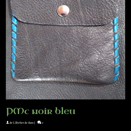
PMc noir bleu
de
L'Atelier de Sam
|
0