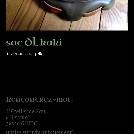
sac DL kaki
de
L'Atelier de Sam
|
0
Rencontrez-moi !
L’Atelier de Sam
6 Keroual
56520 GUIDEL
(visite sur rdv uniquement)