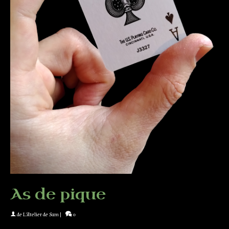
As de pique
de
L'Atelier de Sam
|
0