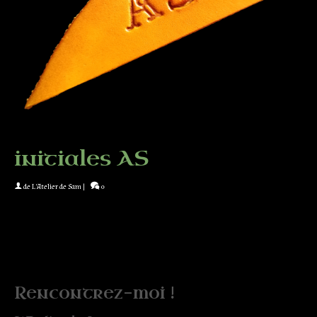
initiales AS
de
L'Atelier de Sam
|
0
Rencontrez-moi !