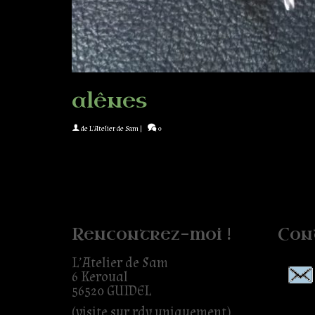
alênes
de
L'Atelier de Sam
|
0
Rencontrez-moi !
Con
L’Atelier de Sam
6 Keroual
56520 GUIDEL
(visite sur rdv uniquement)