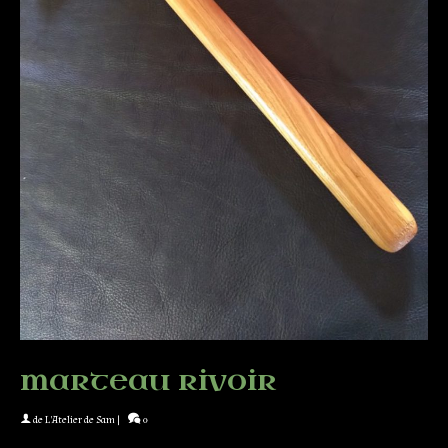
marteau rivoir
de
L'Atelier de Sam
|
0