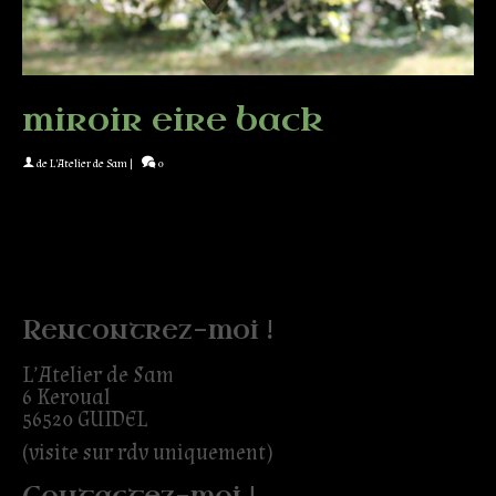
miroir eire back
de
L'Atelier de Sam
|
0
Rencontrez-moi !
L’Atelier de Sam
6 Keroual
56520 GUIDEL
(visite sur rdv uniquement)