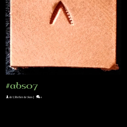
#abs07
de
L'Atelier de Sam
|
0