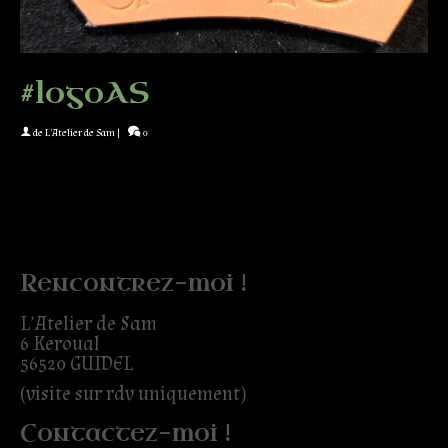
#logoAS
de
L'Atelier de Sam
|
0
Rencontrez-moi !
L’Atelier de Sam
6 Keroual
56520 GUIDEL
(visite sur rdv uniquement)
Contactez-moi !