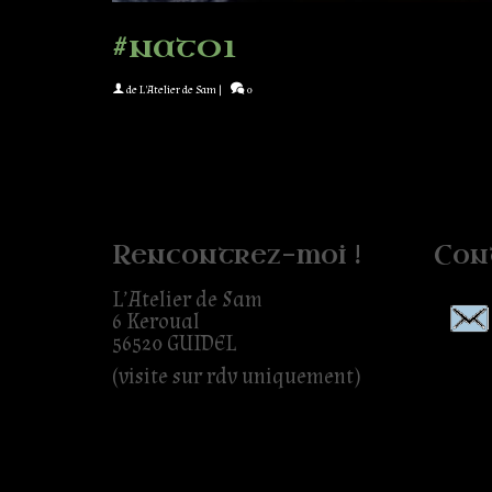
#nat01
de
L'Atelier de Sam
|
0
Rencontrez-moi !
Con
L’Atelier de Sam
6 Keroual
56520 GUIDEL
(visite sur rdv uniquement)