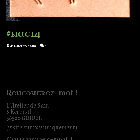
#nat14
de
L'Atelier de Sam
|
0
Rencontrez-moi !
L’Atelier de Sam
6 Keroual
56520 GUIDEL
(visite sur rdv uniquement)
Contactez-moi !