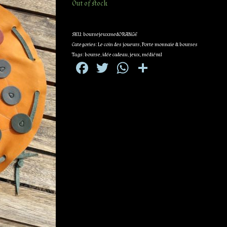
Out of stock
SKU:
boursejeuxmedORANGE
Categories:
Le coin des joueurs
,
Porte monnaie & bourses
Tags:
bourse
,
idée cadeau
,
jeux
,
médiéval
Facebook
Twitter
WhatsApp
Partager