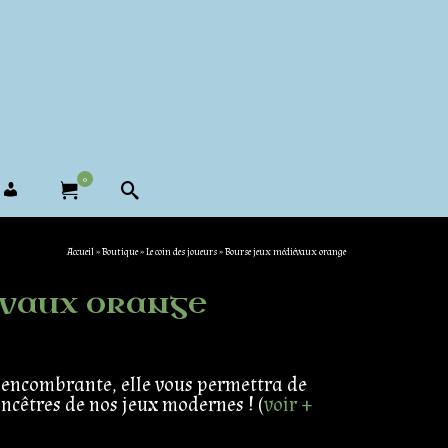
0
Accueil
»
Boutique
»
Le coin des joueurs
»
Bourse jeux médiévaux orange
évaux orange
encombrante, elle vous permettra de
ancêtres de nos jeux modernes ! (
voir +