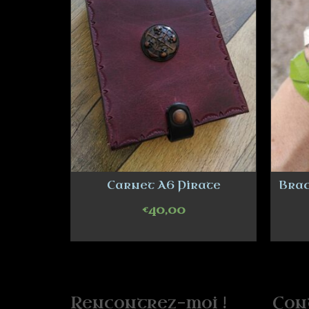
diévaux
Carnet A6 Pirate
Brac
€
40,00
T
ADD TO CART
Rencontrez-moi !
Con