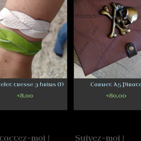
elet tresse 3 brins M
Carnet A5 Pirat
€
8,00
€
80,00
SELECT OPTIONS
ADD TO CART
tactez-moi !
Suivez-moi !