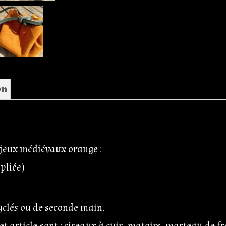
on
 jeux médiévaux orange :
pliée)
cyclés ou de seconde main.
 cet article sont : ciseaux à cuir, matoirs, marteau de 