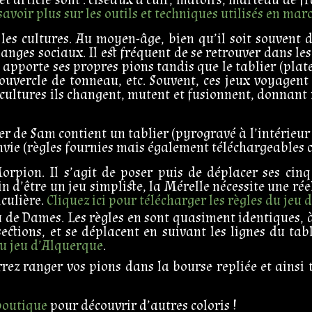
savoir plus sur les outils et techniques utilisés en ma
 les cultures. Au moyen-âge, bien qu’il soit souvent d
nges sociaux. Il est fréquent de se retrouver dans les 
 apporte ses propres pions tandis que le tablier (plate
couvercle de tonneau, etc. Souvent, ces jeux voyagen
 cultures ils changent, mutent et fusionnent, donnant
r de Sam contient un tablier (pyrogravé à l’intérieur d
nvie (règles fournies mais également téléchargeables c
orpion. Il s’agit de poser puis de déplacer ses cinq
in d’être un jeu simpliste, la Mérelle nécessite une ré
iculière.
Cliquez ici pour télécharger les règles du jeu 
u de Dames. Les règles en sont quasiment identiques, à
sections, et se déplacent en suivant les lignes du ta
 du jeu d’Alquerque
.
rrez ranger vos pions dans la bourse repliée et ainsi 
boutique
pour découvrir d’autres coloris !