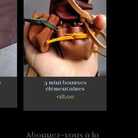
e
3 mini bourses
Trous
élémentaires
€
18,00
SELECT OPTIONS
Abonnez-vous à la