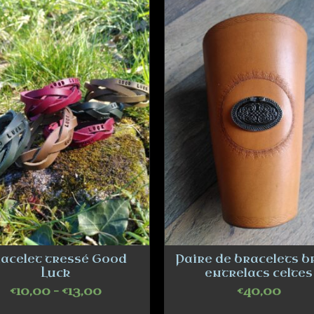
acelet tressé Good
Paire de bracelets 
Luck
entrelacs celtes
€
10,00
–
€
13,00
€
40,00
SELECT OPTIONS
ADD TO CART