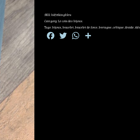
SKU:
bdfvikingbleu
Category:
Le coin des bijoux
Tags:
bijoux
,
bracelet
,
bracelet de force
,
bretagne
,
celtique
,
druide
,
idé
Facebook
Twitter
WhatsApp
Partager