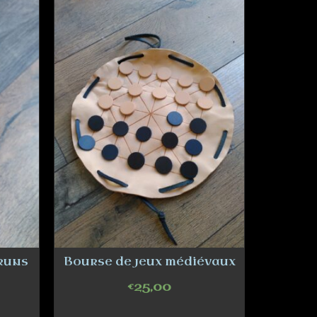
bruns
Bourse de jeux médiévaux
Trou
€
25,00
ADD TO CART