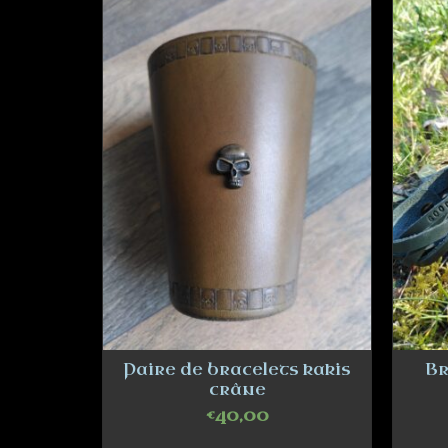
ate
Paire de bracelets kakis
Br
crâne
€
40,00
T
ADD TO CART