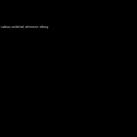
e cadeau
,
médiéval
,
vêtement
,
viking