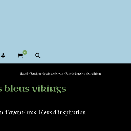
0
Accueil
»
Boutique
»
Le coin des bijoux
»
Paire de bracelets bleus vikings
 bleus vikings
on d’avant-bras, bleus d’inspiration