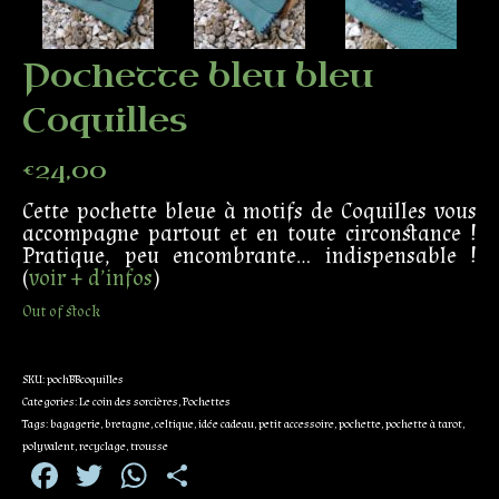
Pochette bleu bleu
Coquilles
€
24,00
Cette pochette bleue à motifs de Coquilles vous
accompagne partout et en toute circonstance !
Pratique, peu encombrante… indispensable !
(
voir + d’infos
)
Out of stock
SKU:
pochBBcoquilles
Categories:
Le coin des sorcières
,
Pochettes
Tags:
bagagerie
,
bretagne
,
celtique
,
idée cadeau
,
petit accessoire
,
pochette
,
pochette à tarot
,
polyvalent
,
recyclage
,
trousse
Facebook
Twitter
WhatsApp
Partager