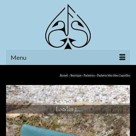
Menu
Accueil
»
Boutique
»
Pochettes
»
Pochette bleu bleu Coquilles
Loading...