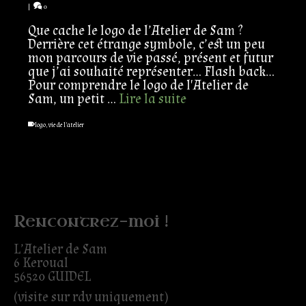
|
0
Que cache le logo de l’Atelier de Sam ?
Derrière cet étrange symbole, c’est un peu
mon parcours de vie passé, présent et futur
que j’ai souhaité représenter… Flash back...
Pour comprendre le logo de l'Atelier de
Sam, un petit …
Lire la suite
logo
,
vie de l'atelier
Rencontrez-moi !
L’Atelier de Sam
6 Keroual
56520 GUIDEL
(visite sur rdv uniquement)