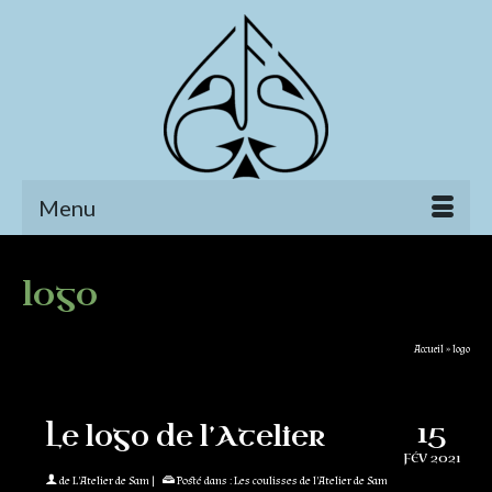
Menu
logo
Accueil
»
logo
15
Le logo de l’Atelier
FÉV 2021
de
L'Atelier de Sam
|
Posté dans :
Les coulisses de l'Atelier de Sam