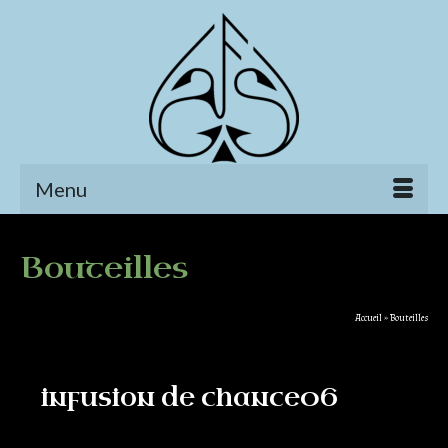
Menu
Bouteilles
Accueil
»
Bouteilles
infusion de chance06