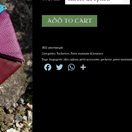
ADD TO CART
SKU:
pmtriangle
Categories:
Pochettes
,
Porte monnaie & bourses
Tags:
bagagerie
,
idée cadeau
,
petit accessoire
,
pochette
,
porte-monnai
Facebook
Twitter
WhatsApp
Partager