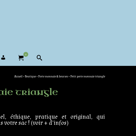
0
Accueil
»
Boutique
»
Porte monnaie & bourses
»
Petit porte monnaie triangle
ie triangle
el, éthique, pratique et original, qui
votre sac ! (voir + d’infos)