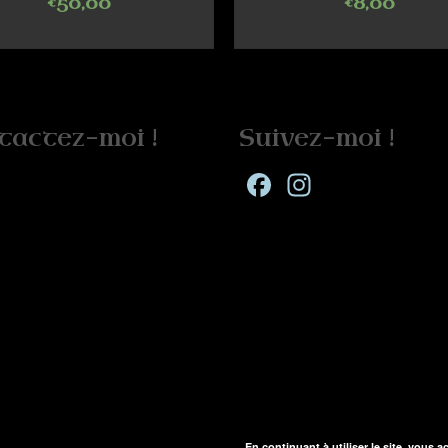
€
50,00
€
8,00
ADD TO CART
SELECT OPTIONS
tactez-moi !
Suivez-moi !
Facebook
Instagra
En continuant à utiliser le site, vous a