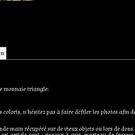
on
te monnaie triangle:
 coloris, n’hésitez pas à faire défiler les photos afin 
conde main récupéré sur de vieux objets ou lors de dons.
r cet article sont : ciseaux à cuir, marteau de frapp