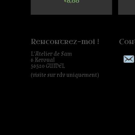
€
8,00
T
SELECT OPTIONS
Rencontrez-moi !
Con
L’Atelier de Sam
6 Keroual
56520 GUIDEL
(visite sur rdv uniquement)