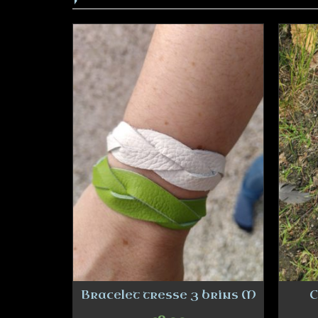
ate
Bracelet tresse 3 brins M
C