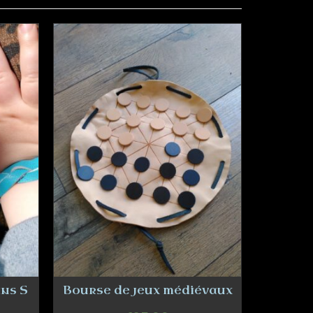
ins S
Bourse de jeux médiévaux
Paire 