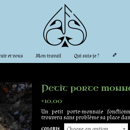
cuir et vous
Mon travail
Qui suis-je ?
Petit porte monna
€
10,00
Un petit porte-monnaie fonctionn
trouvera sans problème sa place dans 
Choose an option
COLORIS