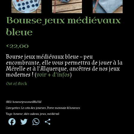
Bourse jeux médiévaux
bleue
€
22,00
Bourse jeux médiévaux bleue – peu
encombrante, elle vous permettra de jouer à la
Mérelle et à l’Alquerque, ancêtres de nos jeux
modernes ! (
voir + d’infos
)
Out of stock
SKU:
boursejeuxmedBLEUE
Categories:
Le coin des joueurs
,
Porte monnaie & bourses
Tags:
bourse
,
idée cadeau
,
jeux
,
médiéval
Facebook
Twitter
WhatsApp
Partager