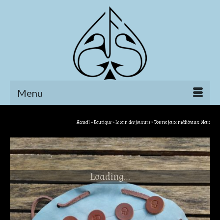
Menu
Accueil
»
Boutique
»
Le coin des joueurs
»
Bourse jeux médiévaux bleue
Loading...